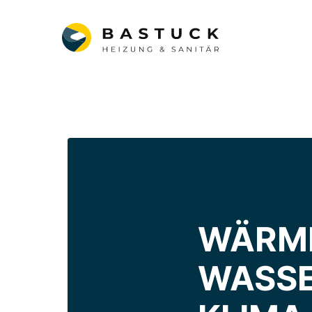
W
ÄRM
WASSE