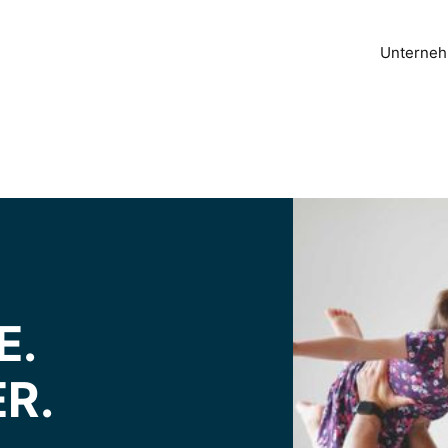
Unterne
E.
R.