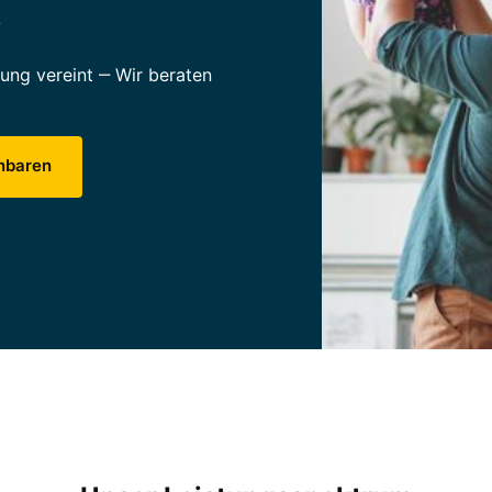
.
rung 
vereint 
‒
Wir 
beraten 
inbaren